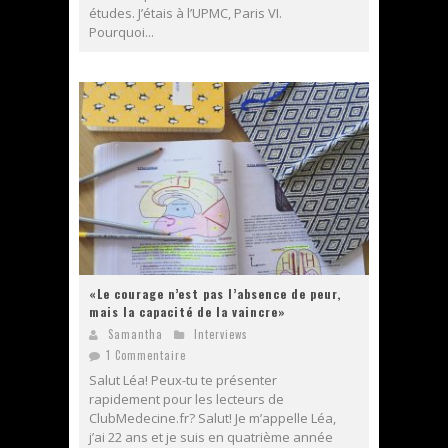
études. J’étais à l’UPMC, Paris VI.
Pourquoi...
«Le courage n’est pas l’absence de peur,
mais la capacité de la vaincre»
Samantha
Interviews
1 Commentaire
Salut Léa! Peux-tu te présenter
rapidement pour les lecteurs de
ClubMedecine.fr? Salut! Je m’appelle Léa,
j’ai 22 ans et je suis en quatrième année