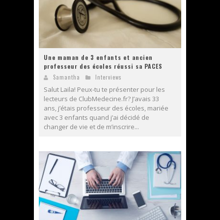
Une maman de 3 enfants et ancien
professeur des écoles réussi sa PACES
Samantha
Interviews
Salut Laila! Peux-tu te présenter pour les
lecteurs de ClubMedecine.fr? J’avais 33
ans, j’étais professeur des écoles, mariée
avec 3 enfants quand j’ai décidé de
changer de vie et de m’inscrire...