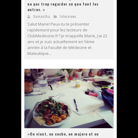
ne pas trop regarder ce que font les
autres. »
Samantha
Interviews
Salut Marie! Peux-tu te présenter
rapidement pour les lecteurs de
ClubMedecine.fr? Je m’appelle Marie, j’ai 22
ans et je suis actuellement en 5ème
année à la Faculté de Médecine et
Maïeutique...
«On vient, on coche, on majore et on