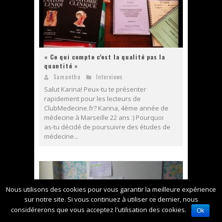
« Ce qui compte c’est la qualité pas la
quantité »
Samantha
Interviews
Salut Karina! Peux-tu te présenter
rapidement pour les lecteurs de
ClubMedecine.fr? Karina, 4ème année de
médecine à Marseille 22 ans :) Pourquoi
as-tu décidé de poursuivre des études de
médecine...
Nous utilisons des cookies pour vous garantir la meilleure expérience
sur notre site. Si vous continuez à utiliser ce dernier, nous
considérerons que vous acceptez l'utilisation des cookies.
Ok