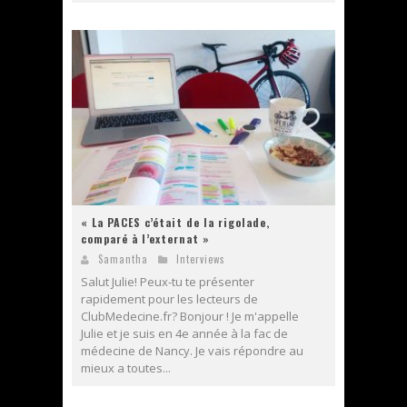
« La PACES c’était de la rigolade,
comparé à l’externat »
Samantha
Interviews
Salut Julie! Peux-tu te présenter
rapidement pour les lecteurs de
ClubMedecine.fr? Bonjour ! Je m'appelle
Julie et je suis en 4e année à la fac de
médecine de Nancy. Je vais répondre au
mieux a toutes...