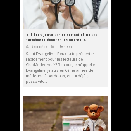
« Il faut juste parier sur soi et ne pas
forcément écouter les autres! »
Samantha
Interviews
Salut Evangéline! Peux-tu te présenter
rapidement pour les lecteurs de
ClubMedecine.fr? Bonjour, je m’appelle
Evangéline, je suis en 6ème année de
médecine à Bordeaux, et oui déjà ça
passe vite...