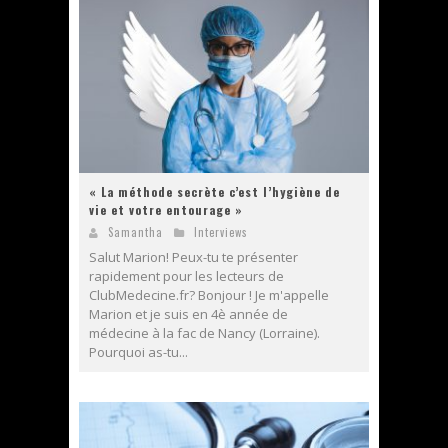
« La méthode secrète c’est l’hygiène de
vie et votre entourage »
Samantha
Interviews
Salut Marion! Peux-tu te présenter
rapidement pour les lecteurs de
ClubMedecine.fr? Bonjour ! Je m'appelle
Marion et je suis en 4è année de
médecine à la fac de Nancy (Lorraine).
Pourquoi as-tu...