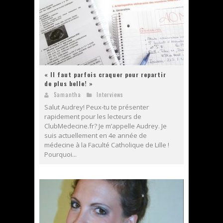
« Il faut parfois craquer pour repartir
de plus belle! »
Samantha
Interviews
Salut Audrey! Peux-tu te présenter
rapidement pour les lecteurs de
ClubMedecine.fr? Je m’appelle Audrey. Je
suis actuellement en 4e année de
médecine à la Faculté Catholique de Lille !
Pourquoi...