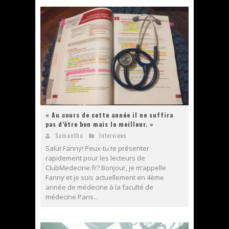
« Au cours de cette année il ne suffira
pas d’être bon mais le meilleur. »
Samantha
Interviews
Salut Fanny! Peux-tu te présenter
rapidement pour les lecteurs de
ClubMedecine.fr? Bonjour, je m’appelle
Fanny et je suis actuellement en 4ème
année de médecine à la faculté de
médecine Paris...