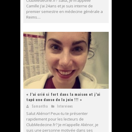
ClubMedecine.fr? Salut, je m’appelle
Camille j’ai 24ans et je suis interne de
premier semestre en médecine générale a
Reims....
« J’ai crié si fort dans la maison et j’ai
tapé une danse de la joie !!! »
Samantha
Interviews
Salut Aliénor! Peux-tu te présenter
rapidement pour les lecteurs de
ClubMedecine.fr? Je m’appelle Aliénor, je
suis une personne motivée dans ses