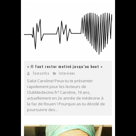
« Il faut rester motivé jusqu’au bout »
Samantha
Interviews
Salut Caroline! Peux-tu te présenter
rapidement pour les lecteurs de
ClubMedecine.fr? Caroline, 19 ans,
actuellement en 2e année de médecine à
la fac de Rouen ! Pourquoi as-tu décidé de
poursuivre des...