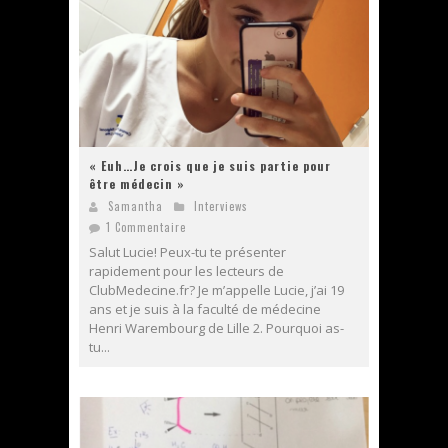
« Euh…Je crois que je suis partie pour
être médecin »
Samantha
Interviews
1 Commentaire
Salut Lucie! Peux-tu te présenter
rapidement pour les lecteurs de
ClubMedecine.fr? Je m’appelle Lucie, j’ai 19
ans et je suis à la faculté de médecine
Henri Warembourg de Lille 2. Pourquoi as-
tu...