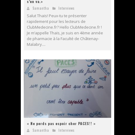
s’en va.»
Samantha
Interviews
Salut Thaïs! Peux-tu te présenter
rapidement pour les lecteurs de
ClubMedecine.fr? Hello ClubMedecine.fr !
Je m’appelle Thaïs, je suis en 4ème année
de pharmacie à la Faculté de Châtenay-
Malabry....
« Ne perds pas espoir cher PACES!! »
Samantha
Interviews