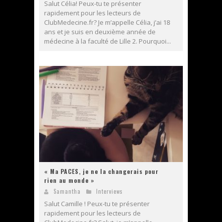
Salut Célia! Peux-tu te présenter
rapidement pour les lecteurs de
ClubMedecine.fr? Je m’appelle Célia, j’ai 18
ans et je suis en deuxième année de
médecine à la faculté de Lille 2. Pourquoi...
« Ma PACES, je ne la changerais pour
rien au monde »
Samantha
Interviews
Salut Camille ! Peux-tu te présenter
rapidement pour les lecteurs de