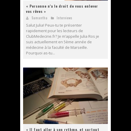
« Personne n’a le droit de vous enlever
vos rêves »
Samantha
Interviews
Salut Julia! Peux-tu te présenter
rapidement pour les lecteurs de
ClubMedecine.fr? Je m’appelle Julia Ros je
suis actuellement en 5ème année de
médecine à la faculté de Marseille.
Pourquoi as-tu...
« Il faut aller à son rythme, et surtout