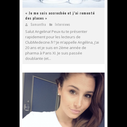
« Je me suis accrochée et j’ai remonté
des places »
Samantha
Interviews
Salut Angelina! Peux-tu te présenter
rapidement pour les lecteurs de
ClubMedecine.fr? Je m’appelle Angélina, j’ai
20 ans et je suis en 2ème année de
pharma à Paris XI. Je suis passée
doublante (et...