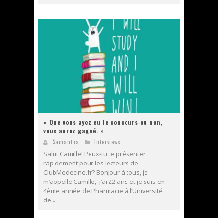
« Que vous ayez eu le concours ou non,
vous aurez gagné. »
Samantha
Interviews
Salut Camille! Peux-tu te présenter
rapidement pour les lecteurs de
ClubMedecine.fr? Bonjour à tous, je
m’appelle Camille, j’ai 22 ans et je suis en
4ème année de Pharmacie à l’Université
de...