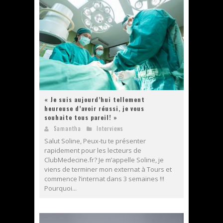
« Je suis aujourd’hui tellement
heureuse d’avoir réussi, je vous
souhaite tous pareil! »
Samantha
Interviews
Salut Soline, Peux-tu te présenter
rapidement pour les lecteurs de
ClubMedecine.fr? Je m’appelle Soline, je
viens de terminer mon externat à Tours et
commence l’internat dans 3 semaines !!!
Pourquoi...