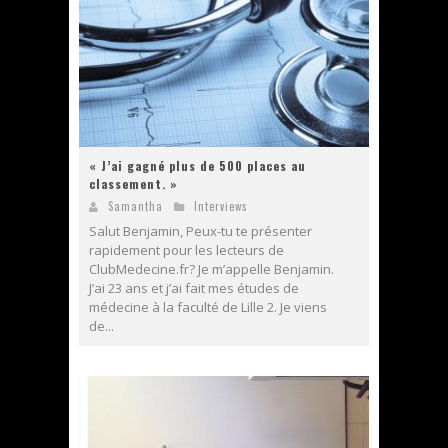
« J’ai gagné plus de 500 places au
classement. »
Samantha
Interviews
Salut Benjamin, Peux-tu te présenter
rapidement pour les lecteurs de
ClubMedecine.fr? Je m’appelle Benjamin.
J’ai 23 ans et j’ai fait mes études de
médecine à la faculté de Lille 2. Je viens
de...