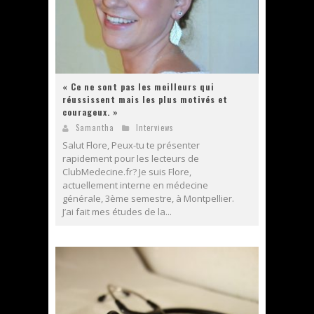
« Ce ne sont pas les meilleurs qui
réussissent mais les plus motivés et
courageux. »
Samantha
Interviews
Salut Flore, Peux-tu te présenter
rapidement pour les lecteurs de
ClubMedecine.fr? Je suis Flore,
actuellement interne en médecine
générale, 3ème semestre, à Montpellier.
J’ai fait mes études de la...