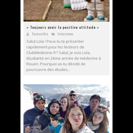
« Toujours avoir la positive attitude »
Samantha
Interviews
Salut Lola ! Peux-tu te présenter
rapidement pour les lecteurs de
ClubMedecine.fr? Salut, je suis Lola,
étudiante en 2ème année de médecine à
Rouen. Pourquoi as-tu décidé de
poursuivre des études...