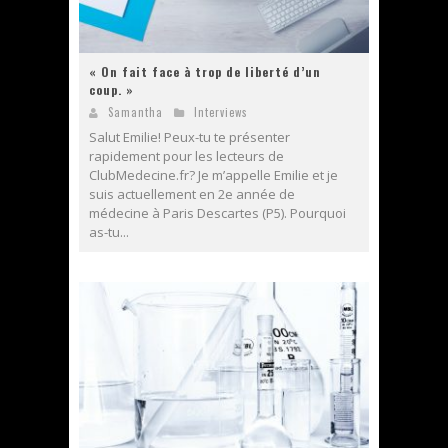
« On fait face à trop de liberté d’un
coup. »
Samantha
Interviews
Salut Emilie! Peux-tu te présenter
rapidement pour les lecteurs de
ClubMedecine.fr? Je m’appelle Emilie et je
suis actuellement en 2e année de
médecine à Paris Descartes (P5). Pourquoi
as-tu...