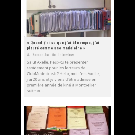
« Quand j’ai su que j’ai été reçue, j’ai
pleuré comme une madeleine »
Samantha
Interviews
Salut Axelle, Peux-tu te présenter
rapidement pour les lecteurs de
ClubMedecine.fr? Hello, moi c'est Axelle,
j'ai 20 ans et je viens d'être admise en
première année de kiné à Montpellier
suite au...