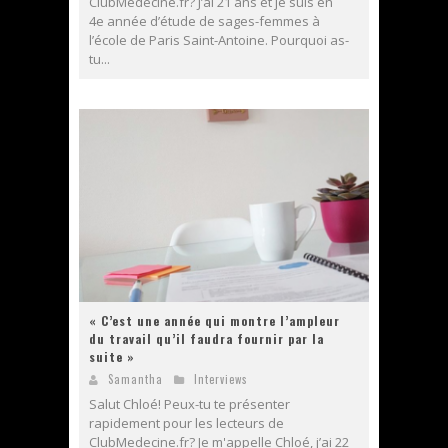
ClubMedecine.fr? J’ai 21 ans et je suis en
4e année d’étude de sages-femmes à
l’école de Paris Saint-Antoine. Pourquoi as-
tu...
« C’est une année qui montre l’ampleur
du travail qu’il faudra fournir par la
suite »
Samantha
Interviews
Salut Chloé! Peux-tu te présenter
rapidement pour les lecteurs de
ClubMedecine.fr? Je m'appelle Chloé, j’ai 22