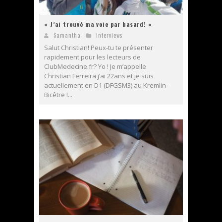
« J’ai trouvé ma voie par hasard! »
Samantha
Interviews
Salut Christian! Peux-tu te présenter
rapidement pour les lecteurs de
ClubMedecine.fr? Yo ! Je m’appelle
Christian Ferreira j’ai 22ans et je suis
actuellement en D1 (DFGSM3) au Kremlin-
Bicêtre !...