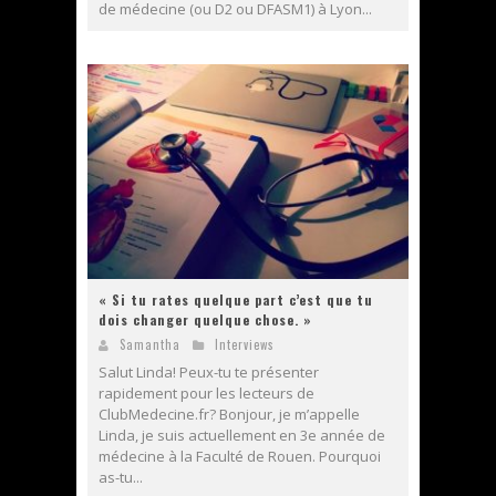
de médecine (ou D2 ou DFASM1) à Lyon...
« Si tu rates quelque part c’est que tu
dois changer quelque chose. »
Samantha
Interviews
­Salut Linda! Peux-tu te présenter
rapidement pour les lecteurs de
ClubMedecine.fr? Bonjour, je m’appelle
Linda, je suis actuellement en 3e année de
médecine à la Faculté de Rouen. Pourquoi
as-tu...