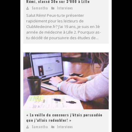
Rémi, classé 30e sur 3’000 à Lille
Samantha
Interviews
Salut Rémi! Peux-tu te présenter
rapidement pour les lecteurs de
ClubMedecine.fr? J’ai 19 ans, je suis en 3è
année de médecine à Lille 2. Pourquoi as-
tu décidé de poursuivre des études de...
« La veille du concours j’étais persuadée
que j’allais redoubler! »
Samantha
Interviews