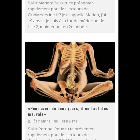
Salut Marion! Peux-tu te présenter
rapidement pour les lecteurs de
ClubMedecine.fr? Je m’appelle Marion, j’ai
19 ans et je suis à la fac de médecine de
Lille 2, maintenant en 2e année....
«Pour avoir de bons jours, il en faut des
mauvais»
Samantha
Interviews
Salut Perrine! Peux-tu te présenter
rapidement pour les lecteurs de