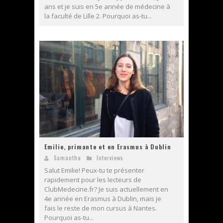
ans et je suis en 5e année de médecine à
la faculté de Lille 2. Pourquoi as-tu...
Emilie, primante et en Erasmus à Dublin
Samantha
Interviews
Salut Emilie! Peux-tu te présenter
rapidement pour les lecteurs de
ClubMedecine.fr? Je suis actuellement en
4e année en Erasmus à Dublin, mais je
fais le reste de mon cursus à Nantes.
Pourquoi as-tu...