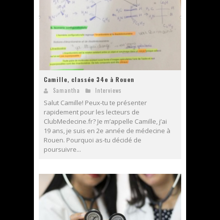
Camille, classée 34e à Rouen
Samantha
Interviews
Salut Camille! Peux-tu te présenter
rapidement pour les lecteurs de
ClubMedecine.fr? Je m’appelle Camille, j’ai
19 ans, je suis en 2e année de médecine à
Rouen. Pourquoi as-tu décidé de
poursuivre...