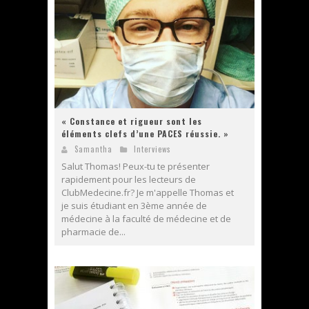
« Constance et rigueur sont les
éléments clefs d’une PACES réussie. »
Samantha
Interviews
Salut Thomas! Peux-tu te présenter
rapidement pour les lecteurs de
ClubMedecine.fr? Je m'appelle Thomas et
je suis étudiant en 3ème année de
médecine à la faculté de médecine et de
pharmacie de...