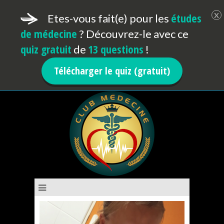
x
é
tudes
Etes-vous fait(e) pour les
de
médecine
? Découvrez-le avec ce
quiz gratuit
13 questions
de
!
Télécharger le quiz (gratuit)